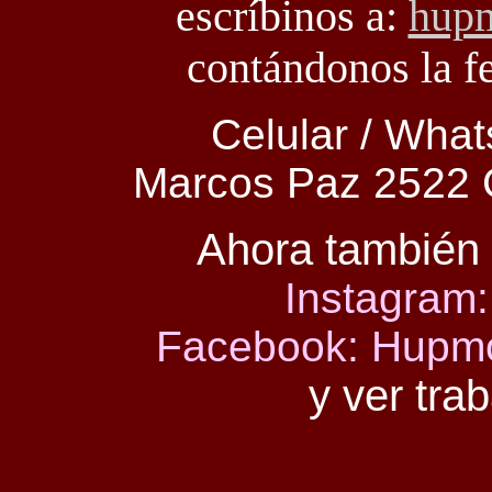
escríbinos a:
hup
contándonos la f
Celular / Wha
Marcos Paz 2522 C
Ahora también 
Instagram
Facebook: Hupmo
y ver trab